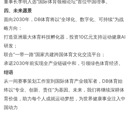
董事长李明入选“国际体育领袖论坛”首位中国理事。
四、未来愿景
面向2030年，DB体育将以“全球化、数字化、可持续”为战
略方向：
打造亚洲最大体育科技孵化器，投资10亿元支持运动健康AI
研发；
联合“一带一路”国家共建跨国体育文化交流平台；
承诺2030年前实现全产业链碳中和，引领绿色体育经济。
结语
从一间赛事策划工作室到国际体育产业领军者，DB体育始
终以“专业、创新、责任”为基因。未来，我们将继续深耕体
育价值，助力每个人成就运动梦想，为世界健康事业注入中
国动力