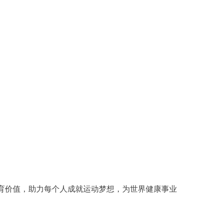
体育价值，助力每个人成就运动梦想，为世界健康事业