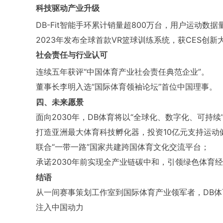
科技驱动产业升级
DB-Fit智能手环累计销量超800万台，用户运动数
2023年发布全球首款VR篮球训练系统，获CES创新
社会责任与行业认可
连续五年获评“中国体育产业社会责任典范企业”。
董事长李明入选“国际体育领袖论坛”首位中国理事。
四、未来愿景
面向2030年，DB体育将以“全球化、数字化、可持续
打造亚洲最大体育科技孵化器，投资10亿元支持运动健
联合“一带一路”国家共建跨国体育文化交流平台；
承诺2030年前实现全产业链碳中和，引领绿色体育
结语
从一间赛事策划工作室到国际体育产业领军者，DB体
注入中国动力