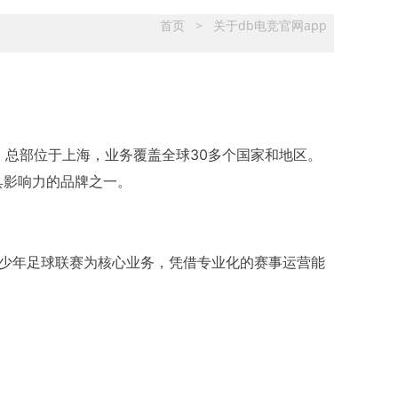
首页
>
关于db电竞官网app
。总部位于上海，业务覆盖全球30多个国家和地区。
具影响力的品牌之一。
青少年足球联赛为核心业务，凭借专业化的赛事运营能